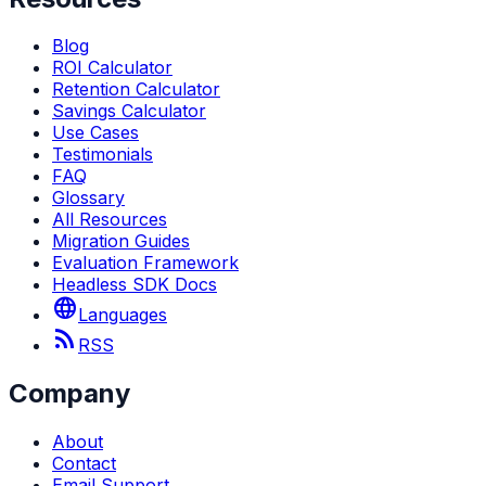
Blog
ROI Calculator
Retention Calculator
Savings Calculator
Use Cases
Testimonials
FAQ
Glossary
All Resources
Migration Guides
Evaluation Framework
Headless SDK Docs
language
Languages
rss_feed
RSS
Company
About
Contact
Email Support