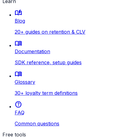
Learn
auto_stories
Blog
20+ guides on retention & CLV
menu_book
Documentation
SDK reference, setup guides
menu_book
Glossary
30+ loyalty term definitions
help
FAQ
Common questions
Free tools