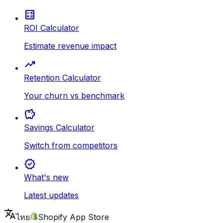
calculate
ROI Calculator
Estimate revenue impact
trending_up
Retention Calculator
Your churn vs benchmark
savings
Savings Calculator
Switch from competitors
new_releases
What's new
Latest updates
translate
ไทย
Shopify App Store