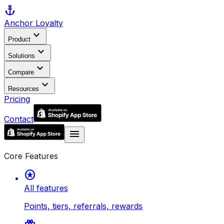
anchor
Anchor
Loyalty
expand_more
Product
expand_more
Solutions
expand_more
Compare
expand_more
Resources
Pricing
Contact
menu
Core Features
stars
All features
Points, tiers, referrals, rewards