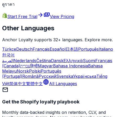
ดูราคา
arrow_forward
payments
Start Free Trial
View Pricing
Other Languages
Anchor Loyalty supports 32+ languages. Explore more.
Türkçe
Deutsch
Français
Español
日本語
Português
Italiano
한국어
العربية
Nederlands
Čeština
Dansk
Ελληνικά
Suomi
Français
(Canada)
עברית
हिन्दी
Magyar
Bahasa Indonesia
Bahasa
Melayu
Norsk
Polski
Português
(Portugal)
Română
Русский
Svenska
Українська
Tiếng
language
Việt
简体中文
繁體中文
All Languages
mail
Get the Shopify loyalty playbook
Monthly data-backed insights on retention, CLV, and