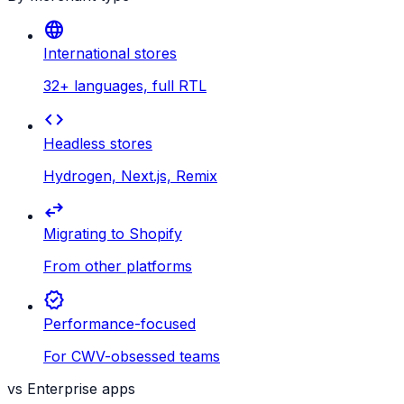
language
International stores
32+ languages, full RTL
code
Headless stores
Hydrogen, Next.js, Remix
swap_horiz
Migrating to Shopify
From other platforms
verified
Performance-focused
For CWV-obsessed teams
vs Enterprise apps