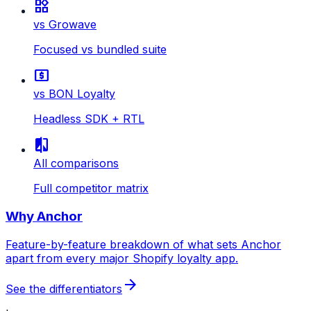
widgets
vs Growave
Focused vs bundled suite
local_atm
vs BON Loyalty
Headless SDK + RTL
compare
All comparisons
Full competitor matrix
Why Anchor
Feature-by-feature breakdown of what sets Anchor
apart from every major Shopify loyalty app.
arrow_forward
See the differentiators