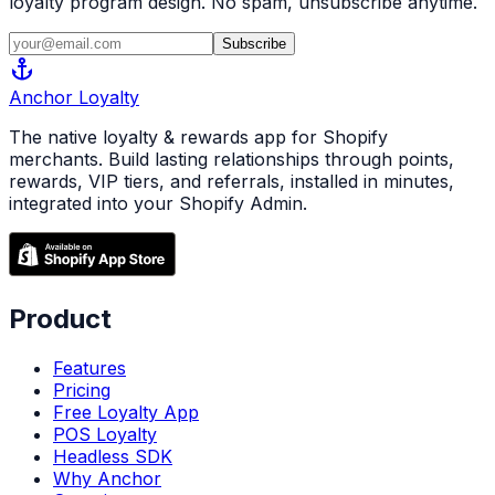
loyalty program design. No spam, unsubscribe anytime.
Subscribe
anchor
Anchor
Loyalty
The native loyalty & rewards app for Shopify
merchants. Build lasting relationships through points,
rewards, VIP tiers, and referrals, installed in minutes,
integrated into your Shopify Admin.
Product
Features
Pricing
Free Loyalty App
POS Loyalty
Headless SDK
Why Anchor