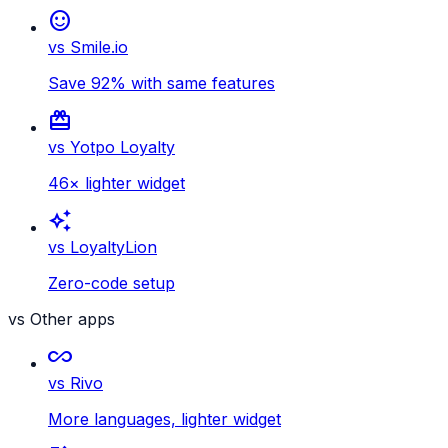
sentiment_satisfied
vs Smile.io
Save 92% with same features
card_giftcard
vs Yotpo Loyalty
46× lighter widget
auto_awesome
vs LoyaltyLion
Zero-code setup
vs Other apps
all_inclusive
vs Rivo
More languages, lighter widget