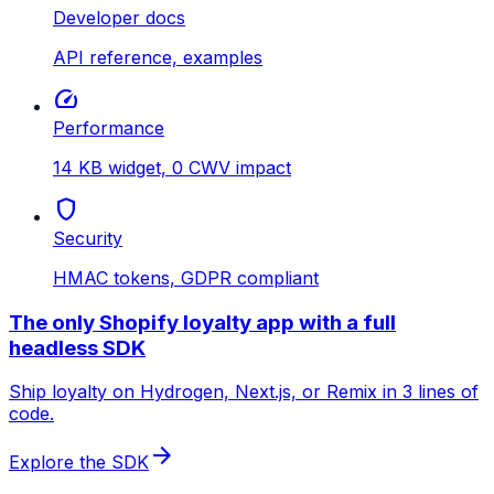
Developer docs
API reference, examples
speed
Performance
14 KB widget, 0 CWV impact
shield
Security
HMAC tokens, GDPR compliant
The only Shopify loyalty app with a full
headless SDK
Ship loyalty on Hydrogen, Next.js, or Remix in 3 lines of
code.
arrow_forward
Explore the SDK