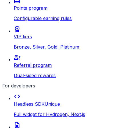
redeem
Points program
Configurable earning rules
workspace_premium
VIP tiers
Bronze, Silver, Gold, Platinum
group_add
Referral program
Dual-sided rewards
For developers
code
Headless SDK
Unique
Full widget for Hydrogen, Next.js
description