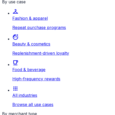
By use case
checkroom
Fashion & apparel
Repeat purchase programs
face_retouching_natural
Beauty & cosmetics
Replenishment-driven loyalty
local_cafe
Food & beverage
High-frequency rewards
apps
All industries
Browse all use cases
By merchant type