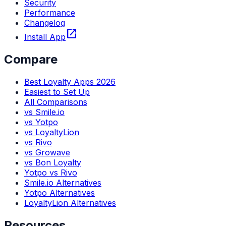
Security
Performance
Changelog
open_in_new
Install App
Compare
Best Loyalty Apps 2026
Easiest to Set Up
All Comparisons
vs Smile.io
vs Yotpo
vs LoyaltyLion
vs Rivo
vs Growave
vs Bon Loyalty
Yotpo vs Rivo
Smile.io Alternatives
Yotpo Alternatives
LoyaltyLion Alternatives
Resources